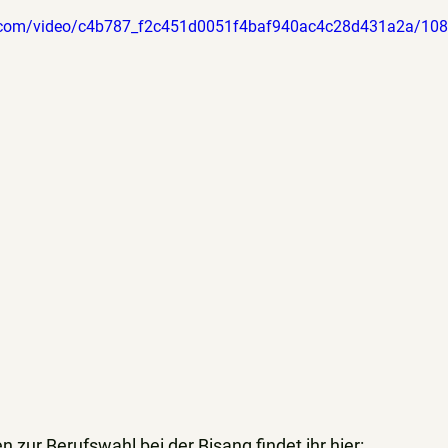
tic.com/video/c4b787_f2c451d0051f4baf940ac4c28d431a2a/10
 zur Berufswahl bei der Bisang findet ihr hier: