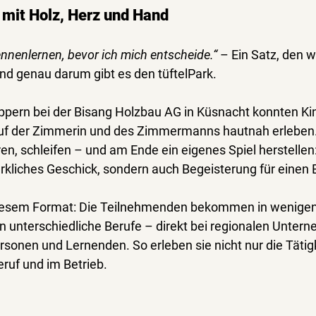
 mit Holz, Herz und Hand
kennenlernen, bevor ich mich entscheide.“
 – Ein Satz, den wi
nd genau darum gibt es den 
tüftelPark
.
ppern
 bei der 
Bisang Holzbau
 AG in Küsnacht konnten Ki
ruf der Zimmerin und des Zimmermanns 
hautnah erleben
ren, schleifen – und am Ende ein eigenes Spiel herstellen
rkliches Geschick, sondern auch Begeisterung für einen 
iesem Format: Die Teilnehmenden bekommen 
in wenige
in unterschiedliche Berufe – direkt bei regionalen Unter
rsonen und Lernenden. So erleben sie nicht nur die Tätig
eruf und im Betrieb
.