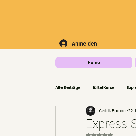
Anmelden
Home
Alle Beiträge
tüftelKurse
Expr
Cedrik Brunner
22.
tüftelPark Rigi
Express-
Mit NaN von 5 Ste