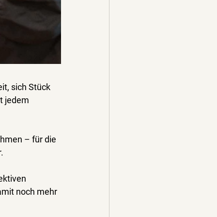
t, sich 
Stück 
it jedem 
hmen – für die 
.
ektiven 
damit noch mehr 