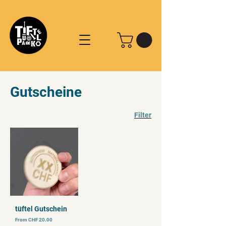
Gutscheine
Filter
tüftel Gutschein
Price
From CHF 20.00