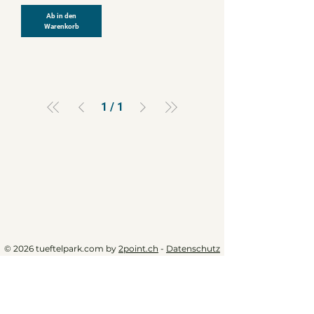
Ab in den
Warenkorb
1
/
1
© 2026 tueftelpark.com by
2point.ch
-
Datenschutz