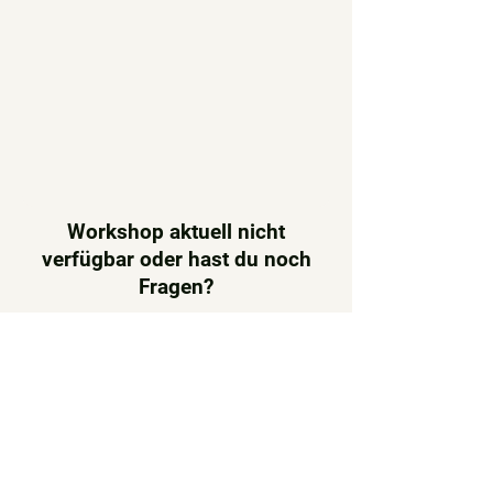
Workshop aktuell nicht
verfügbar oder hast du noch
Fragen?
E-Mail
Telefon
© 2026 tueftelpark.com by
2point.ch
-
Datenschutz